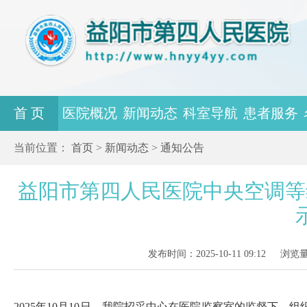
首 页
医院概况
新闻动态
科室导航
患者服务
当前位置：
首页
>
新闻动态
>
通知公告
益阳市第四人民医院中央空调等
发布时间：2025-10-11 09:12
浏览
202
5
年
10
月
10
日，我院
招采中心
在医院监察室的监督下，组